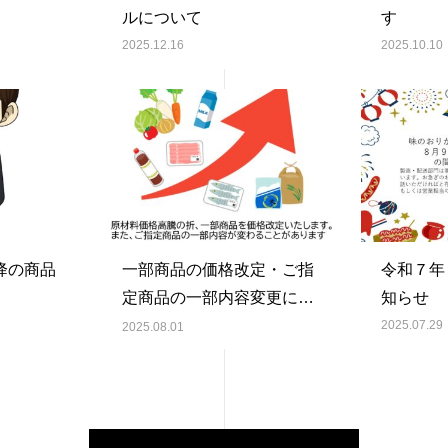
ルについて
す
2025.12.16
2025.10.10
降の商品
一部商品の価格改定・ご指
令和７年
定商品の一部内容変更につ
知らせ
いて
2025.07.29
2025.08.01